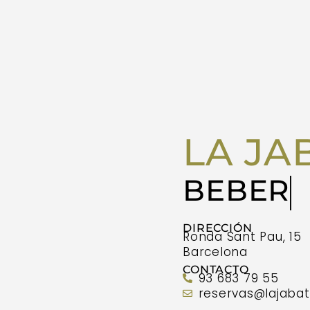
LA JA
BEBER
DIRECCIÓN
Ronda Sant Pau, 15
Barcelona
CONTACTO
93 683 79 55
reservas@lajaba