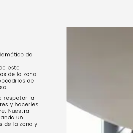
A
blemático de
 de este
os de la zona
bocadillos de
sa.
 respetar la
res y hacerles
e. Nuestra
hando un
os de la zona y